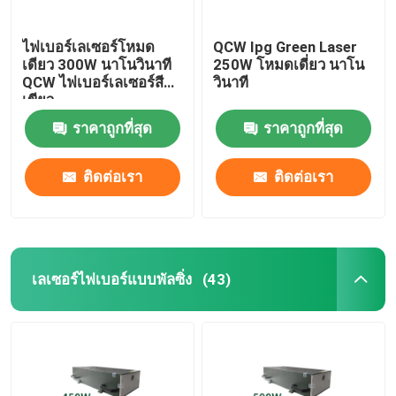
ไฟเบอร์เลเซอร์โหมด
QCW Ipg Green Laser
เดียว 300W นาโนวินาที
250W โหมดเดี่ยว นาโน
QCW ไฟเบอร์เลเซอร์สี
วินาที
เขียว
ราคาถูกที่สุด
ราคาถูกที่สุด
ติดต่อเรา
ติดต่อเรา
เลเซอร์ไฟเบอร์แบบพัลซิ่ง
(43)