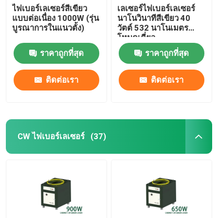
ไฟเบอร์เลเซอร์สีเขียว
เลเซอร์ไฟเบอร์เลเซอร์
แบบต่อเนื่อง 1000W (รุ่น
นาโนวินาทีสีเขียว 40
บูรณาการในแนวตั้ง)
วัตต์ 532 นาโนเมตร
โหมดเดี่ยว
ราคาถูกที่สุด
ราคาถูกที่สุด
ติดต่อเรา
ติดต่อเรา
CW ไฟเบอร์เลเซอร์
(37)