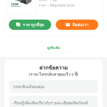
ราคา：Negotiate price
CW ไฟเบอร์เลเซอร์
ราคาถูกที่สุด
ติดต่อเรา
QCW ไฟเบอร์เลเซอร์
เลเซอร์ไฟเบอร์แบบพัลซิ่ง
ดูเพิ่มเติม
MOPA ไฟเบอร์เลเซอร์
ฝากข้อความ
ยูวีไฟเบอร์เลเซอร์
เราจะโทรกลับหาคุณเร็ว ๆ นี้!
เลเซอร์ไฟเบอร์ความเร็วสูง
เครื่องกำจัดสิ่งกีดขวางด้วยเลเซอร์