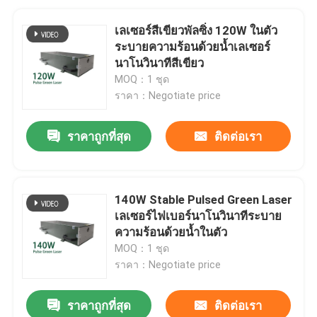
เลเซอร์สีเขียวพัลซิ่ง 120W ในตัว
ระบายความร้อนด้วยน้ำเลเซอร์
นาโนวินาทีสีเขียว
MOQ：1 ชุด
ราคา：Negotiate price
ราคาถูกที่สุด
ติดต่อเรา
140W Stable Pulsed Green Laser
เลเซอร์ไฟเบอร์นาโนวินาทีระบาย
ความร้อนด้วยน้ำในตัว
MOQ：1 ชุด
ราคา：Negotiate price
ราคาถูกที่สุด
ติดต่อเรา