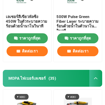
เลเซอร์สีเขียวพัลซิ่ง
500W Pulse Green
450W ในตัวระบายความ
Fiber Laser ระบายความ
ร้อนด้วยน้ำนาโนวินาที
ร้อนด้วยน้ำในตัวนาโน
วินาที
ราคาถูกที่สุด
ราคาถูกที่สุด
ติดต่อเรา
ติดต่อเรา
MOPA ไฟเบอร์เลเซอร์
(35)