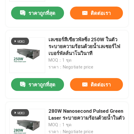
ราคาถูกที่สุด
ติดต่อเรา
เลเซอร์สีเขียวพัลซิ่ง 250W ในตัว
ระบายความร้อนด้วยน้ำเลเซอร์ไฟ
เบอร์พัลส์นาโนวินาที
MOQ：1 ชุด
ราคา：Negotiate price
ราคาถูกที่สุด
ติดต่อเรา
บ้าน
280W Nanosecond Pulsed Green
สินค้า
Laser ระบายความร้อนด้วยน้ำในตัว
MOQ：1 ชุด
วิดีโอ
ราคา：Negotiate price