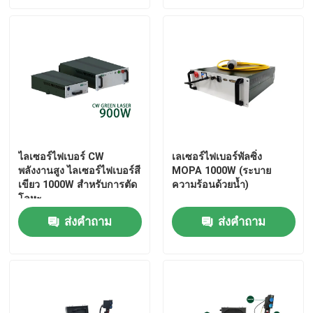
CW ไฟเบอร์เลเซอร์
QCW ไฟเบอร์เลเซอร์
เลเซอร์ไฟเบอร์แบบพัลซิ่ง
ไลเซอร์ไฟเบอร์ CW
เลเซอร์ไฟเบอร์พัลซิ่ง
MOPA ไฟเบอร์เลเซอร์
พลังงานสูง ไลเซอร์ไฟเบอร์สี
MOPA 1000W (ระบาย
เขียว 1000W สําหรับการตัด
ความร้อนด้วยน้ำ)
โลหะ
ยูวีไฟเบอร์เลเซอร์
ส่งคำถาม
ส่งคำถาม
เลเซอร์ไฟเบอร์ความเร็วสูง
เครื่องกำจัดสิ่งกีดขวางด้วยเลเซอร์