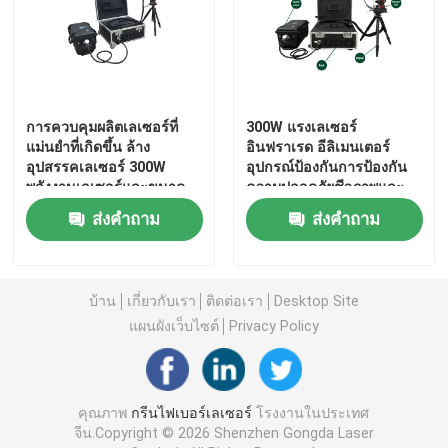
เครื่องพิมพ์ 3D สีเขียว
เครื่องเชื่อมเลเซอร์แบบมือถือ
การควบคุมผลิตเลเซอร์ที่
300W แรงเลเซอร์
แม่นยําที่เกิดขึ้น ล้าง
อินฟราเรด อีลิเมนเตอร์
อุปสรรคเลเซอร์ 300W
อุปกรณ์ป้องกันการป้องกัน
เครื่องตัดเลเซอร์
พลังงานเลเซอร์และขนาด
ความปลอดภัยชีวภาพและ
เจ้าภาพ 711 * 601 * 354 มม
30-60 นาที
ส่งคำถาม
ส่งคำถาม
บ้าน
เกี่ยวกับเรา
ติดต่อเรา
Desktop Site
แผนผังเว็บไซต์
Privacy Policy
คุณภาพ
กรีนไฟเบอร์เลเซอร์
โรงงานในประเทศ
จีน.Copyright © 2026 Shenzhen Gongda Laser