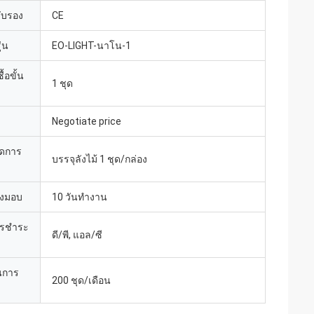
รับรอง
CE
่น
EO-LIGHT-นาโน-1
้อขั้น
1 ชุด
Negotiate price
ยดการ
บรรจุลังไม้ 1 ชุด/กล่อง
่งมอบ
10 วันทำงาน
ารชำระ
ดี/พี, แอล/ซี
นการ
200 ชุด/เดือน