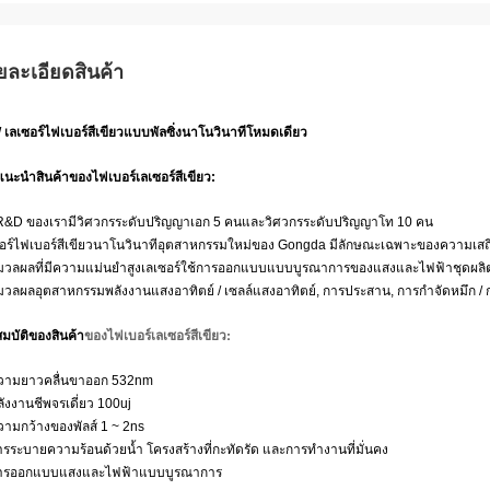
ยละเอียดสินค้า
เลเซอร์ไฟเบอร์สีเขียวแบบพัลซิ่งนาโนวินาทีโหมดเดียว
แนะนำสินค้า
ของ
ไฟเบอร์เลเซอร์สีเขียว
:
 R&D ของเรามีวิศวกรระดับปริญญาเอก 5 คนและวิศวกรระดับปริญญาโท 10 คน
อร์ไฟเบอร์สีเขียวนาโนวินาทีอุตสาหกรรมใหม่ของ Gongda มีลักษณะเฉพาะของความเสถ
มวลผลที่มีความแม่นยำสูงเลเซอร์ใช้การออกแบบแบบบูรณาการของแสงและไฟฟ้าชุดผลิตภ
วลผลอุตสาหกรรมพลังงานแสงอาทิตย์ / เซลล์แสงอาทิตย์, การประสาน, การกำจัดหมึก / 
ของ
ไฟเบอร์เลเซอร์สีเขียว
:
มบัติของสินค้า
ความยาวคลื่นขาออก 532nm
ลังงานชีพจรเดี่ยว 100uj
วามกว้างของพัลส์ 1 ~ 2ns
ารระบายความร้อนด้วยน้ำ โครงสร้างที่กะทัดรัด และการทำงานที่มั่นคง
การออกแบบแสงและไฟฟ้าแบบบูรณาการ