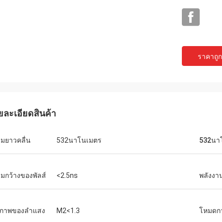
ราคาถูกท
ยละเอียดสินค้า
มยาวคลื่น
532นาโนเมตร
532นา
มกว้างของพัลส์
<2.5ns
พลังงา
ณภาพของลำแสง
M2<1.3
โหมดก