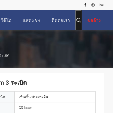
Thai
วิดีโอ
แสดง VR
ติดต่อเรา
ขออ้าง
ระเบิด
m 3 ระเบิด
เนิด
เซินเจิ้น ประเทศจีน
GD laser