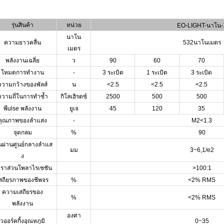
รุ่นสินค้า
หน่วย
EO-LIGHT-นาโน-
นาโน
ความยาวคลื่น
532นาโนเมตร
เมตร
พลังงานเฉลี่ย
ว
90
60
70
โหมดการทำงาน
-
3 ระเบิด
1 ระเบิด
3
ระเบิด
ความกว้างของพัลส์
น
<2.5
<2.5
<2.5
ความถี่ในการทำซ้ำ
กิโลเฮิรตซ์
2500
500
500
พี
ulse พลังงาน
ยูเจ
45
120
35
คุณภาพของลำแสง
-
M2<1.3
จุดกลม
%
90
้นผ่านศูนย์กลางลำแส
มม
3~6,1/e2
ง
ตราส่วนโพลาไรเซชัน
>100:1
สถียรภาพของชีพจร
%
<2% RMS
ความเสถียรของ
%
<2% RMS
พลังงาน
องศา
ว
ออร์คกิ้งอุณหภูมิ
0~35