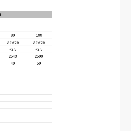
1
80
100
3 ระเบิด
3 ระเบิด
<2.5
<2.5
2543
2500
40
50