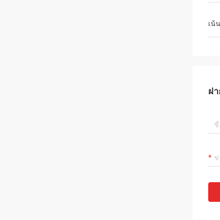
เน้
ฝา