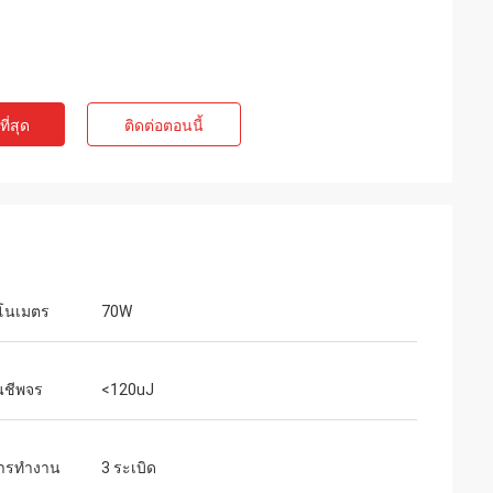
ี่สุด
ติดต่อตอนนี้
โนเมตร
70W
นชีพจร
<120uJ
ารทำงาน
3 ระเบิด