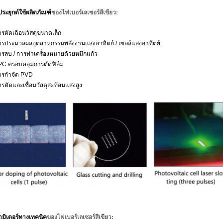
ของ
ไฟเบอร์เลเซอร์สีเขียว
:
ระยุกต์ใช้ผลิตภัณฑ์
ารตัดเฉือนวัสดุขนาดเล็ก
ารประมวลผลอุตสาหกรรมพลังงานแสงอาทิตย์ / เซลล์แสงอาทิตย์
ารลบ / การทำเครื่องหมายด้วยหมึกแก้ว
PC ครอบคลุมการตัดฟิล์ม
ารกำจัด PVD
ารตัดและเชื่อมวัสดุสะท้อนแสงสูง
ของ
ไฟเบอร์เลเซอร์สีเขียว
:
มิเตอร์ทางเทคนิค