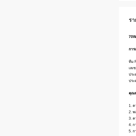
รา
70W 
การ
ทีม
เลเซ
ประ
ประม
คุณส
1. 
2. พ
3. ค
4. ก
5. 