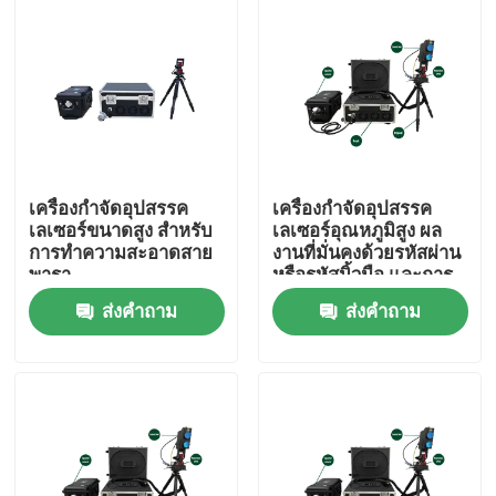
การแสดง VR
เกี่ยวกับเรา
ทัวร์โรงงาน
เครื่องกําจัดอุปสรรค
เครื่องกําจัดอุปสรรค
เลเซอร์ขนาดสูง สําหรับ
เลเซอร์อุณหภูมิสูง ผล
การทําความสะอาดสาย
งานที่มั่นคงด้วยรหัสผ่าน
ควบคุมคุณภาพ
พารา
หรือรหัสนิ้วมือ และการ
ควบคุมความปลอดภัย
ส่งคำถาม
ส่งคำถาม
ของตัวควบคุม
ติดต่อเรา
ขอใบเสนอราคา
กรีนไฟเบอร์เลเซอร์