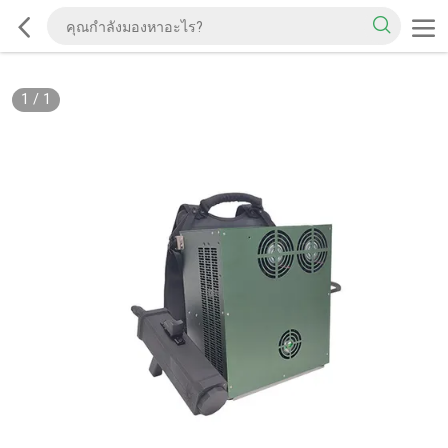
1
/
1