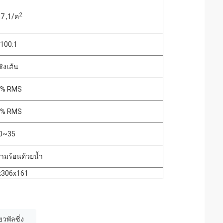
2
7 ,1/ค
100:1
ชิงเส้น
2% RMS
2% RMS
0~35
มร้อนด้วยน้ำ
x306x161
ยวพัลซิ่ง