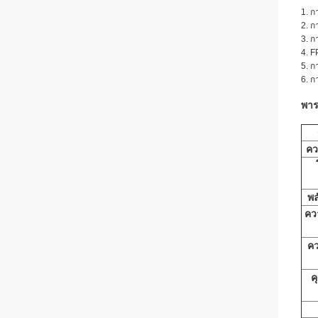
1. ก
2. ก
3. ก
4. F
5. ก
6. ก
พาร
คว
พล
คว
คว
ค