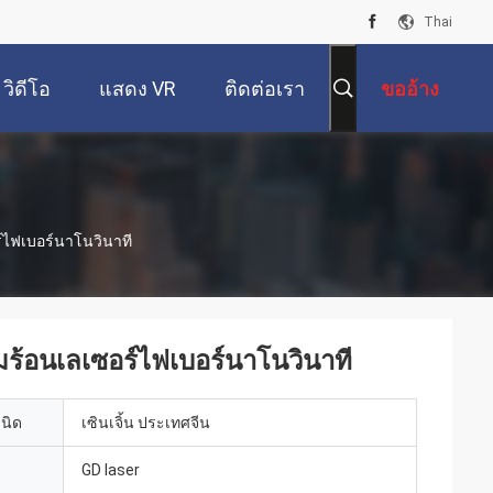
Thai
วิดีโอ
แสดง VR
ติดต่อเรา
ขออ้าง
์ไฟเบอร์นาโนวินาที
มร้อนเลเซอร์ไฟเบอร์นาโนวินาที
เนิด
เซินเจิ้น ประเทศจีน
GD laser