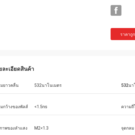
ราคาถูกท
ยละเอียดสินค้า
มยาวคลื่น
532นาโนเมตร
532นา
มกว้างของพัลส์
<1.5ns
ความถี
ณภาพของลำแสง
M2<1.3
จุดกลม