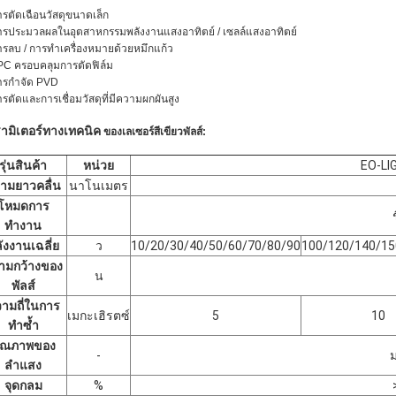
ารตัดเฉือนวัสดุขนาดเล็ก
ารประมวลผลในอุตสาหกรรมพลังงานแสงอาทิตย์ / เซลล์แสงอาทิตย์
ารลบ / การทำเครื่องหมายด้วยหมึกแก้ว
PC ครอบคลุมการตัดฟิล์ม
ารกำจัด PVD
ารตัดและการเชื่อมวัสดุที่มีความผกผันสูง
ามิเตอร์ทางเทคนิค
ของเลเซอร์สีเขียวพัลส์:
รุ่นสินค้า
หน่วย
EO-LI
ามยาวคลื่น
นาโนเมตร
โหมดการ
ทำงาน
ังงานเฉลี่ย
ว
10/20/30/40/50/60/70/80/90
100/120/140/15
ามกว้างของ
น
พัลส์
ามถี่ในการ
เมกะเฮิรตซ์
5
10
ทำซ้ำ
ุณภาพของ
-
ลำแสง
จุดกลม
%