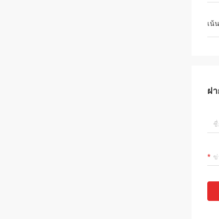
เน้
ฝา