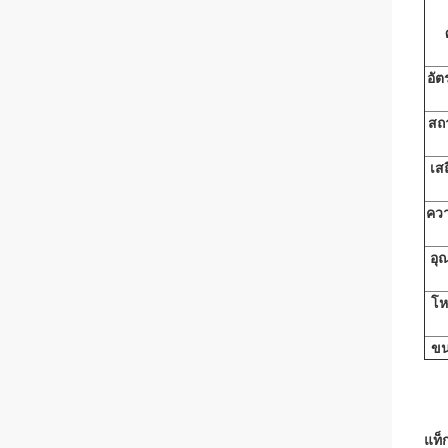
อั
สถ
เส
ควา
อุ
โ
ขน
แท็ก