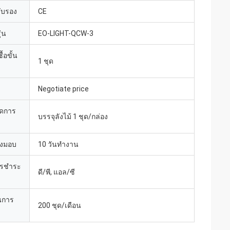
รับรอง
CE
่น
EO-LIGHT-QCW-3
้อขั้น
1 ชุด
Negotiate price
ยดการ
บรรจุลังไม้ 1 ชุด/กล่อง
่งมอบ
10 วันทำงาน
ารชำระ
ดี/พี, แอล/ซี
นการ
200 ชุด/เดือน