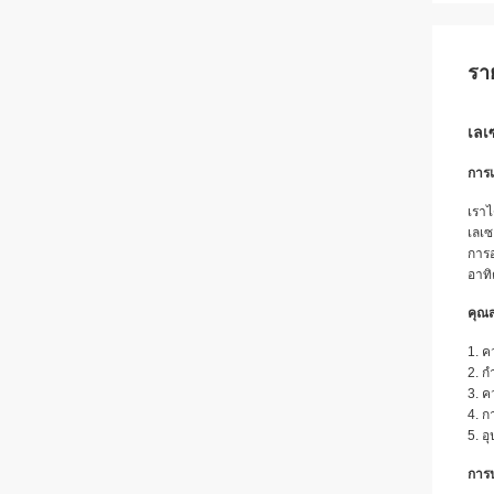
รา
เลเ
การ
เรา
เลเซ
การ
อาทิ
คุณส
1. 
2. ก
3. ค
4. ก
5. 
การป