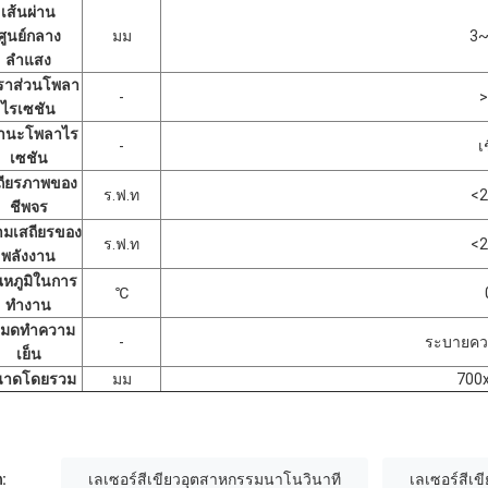
เส้นผ่าน
ศูนย์กลาง
มม
3~
ลำแสง
ตราส่วนโพลา
-
>
ไรเซชัน
านะโพลาไร
-
เ
เซชัน
ถียรภาพของ
ร.ฟ.ท
<
ชีพจร
มเสถียรของ
ร.ฟ.ท
<
พลังงาน
ณหภูมิในการ
℃
ทำงาน
หมดทำความ
-
ระบายควา
เย็น
าดโดยรวม
มม
700
:
เลเซอร์สีเขียวอุตสาหกรรมนาโนวินาที
เลเซอร์สีเขี