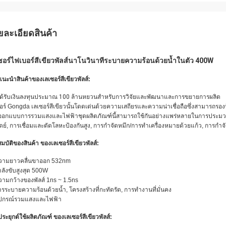
ยละเอียดสินค้า
ซอร์ไฟเบอร์สีเขียวพัลส์นาโนวินาทีระบายความร้อนด้วยน้ำในตัว 400W
แนะนำสินค้า
ของเลเซอร์สีเขียวพัลส์:
ได้รับเงินลงทุนประมาณ 100 ล้านหยวนสำหรับการวิจัยและพัฒนาและการขยายการผลิต
อร์ Gongda เลเซอร์สีเขียวนั้นโดดเด่นด้วยความเสถียรและความน่าเชื่อถือซึ่งสามารถร
ออกแบบการรวมแสงและไฟฟ้าชุดผลิตภัณฑ์นี้สามารถใช้กันอย่างแพร่หลายในการประมวล
ตย์, การเชื่อมและตัดโลหะป้องกันสูง, การกำจัดหมึก/การทำเครื่องหมายด้วยแก้ว, การกำ
มบัติของสินค้า
ของเลเซอร์สีเขียวพัลส์:
ความยาวคลื่นขาออก 532nm
ำลังขับสูงสุด 500W
วามกว้างของพัลส์ 1ns ~ 1.5ns
ารระบายความร้อนด้วยน้ำ, โครงสร้างที่กะทัดรัด, การทำงานที่มั่นคง
อุปกรณ์รวมแสงและไฟฟ้า
ระยุกต์ใช้ผลิตภัณฑ์
ของเลเซอร์สีเขียวพัลส์: